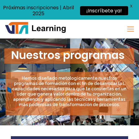
X
Próximas inscripciones | Abril
¡Inscríbete ya!
2025
Nuestros programas
Hemos diseñado metologicamente nuestros
programas de formación con el fin de desarrollar las
capacidades necesarias para que te conviertas en un
líder que genera valor dentro de tu organización,
aprendiendo y aplicando las técnicas y herramientas
más poderosas de transformación de procesos.